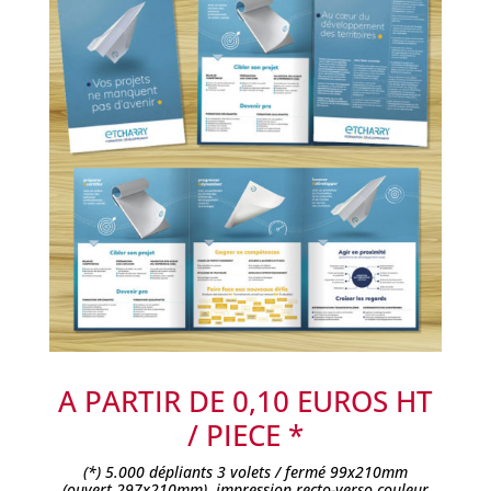
A PARTIR DE 0,10 EUROS HT
/ PIECE *
(*) 5.000 dépliants 3 volets / fermé 99x210mm
(ouvert 297x210mm), impression recto-verso couleur