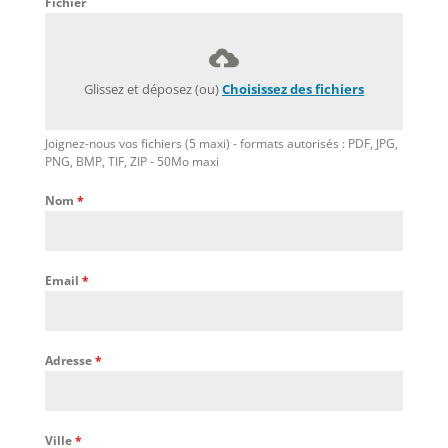
Fichier
Glissez et déposez (ou)
Choisissez des fichiers
Joignez-nous vos fichiers (5 maxi) - formats autorisés : PDF, JPG,
PNG, BMP, TIF, ZIP - 50Mo maxi
Nom
*
Email
*
Adresse
*
Ville
*