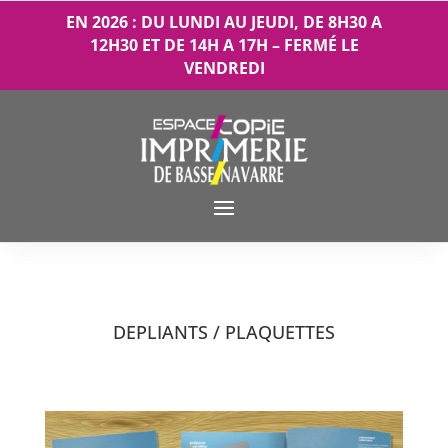
EN 2026 : DU LUNDI AU JEUDI, DE 8H30 A
12H30 ET DE 14H A 17H – FERMÉ LE
VENDREDI
DEPLIANTS / PLAQUETTES